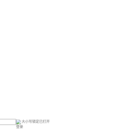
大小写锁定已打开
登录