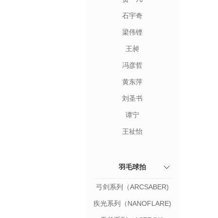
石宇奇
梁伟铿
王昶
冯彦哲
黄东萍
刘圣书
谭宁
王祉怡
羽毛球拍
弓剑系列（ARCSABER)
疾光系列（NANOFLARE)