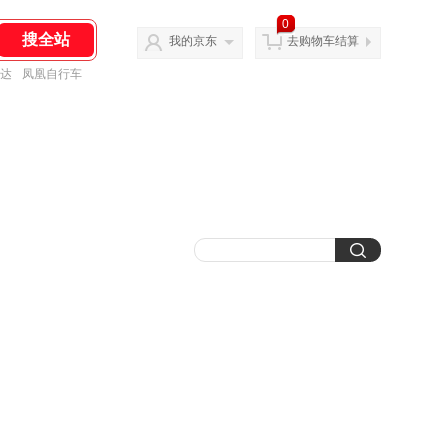
0
我的京东
去购物车结算
达
凤凰自行车